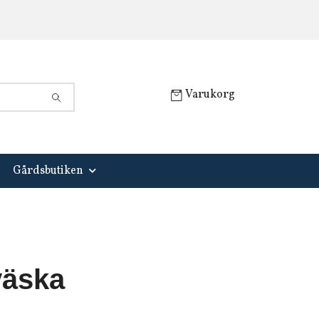
Varukorg
Gårdsbutiken
väska