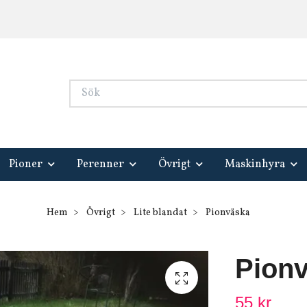
Pioner
Perenner
Övrigt
Maskinhyra
Hem
Övrigt
Lite blandat
Pionväska
Pion
55 kr