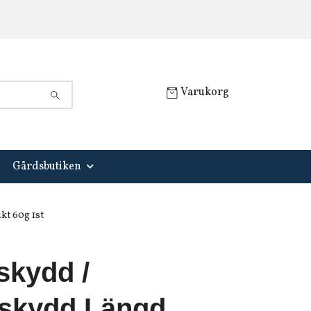
Varukorg
Gårdsbutiken
t 60g 1st
skydd /
skydd Längd