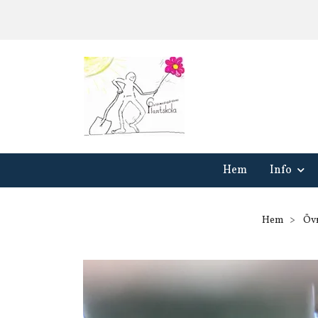
Hem
Info
Hem
Övr