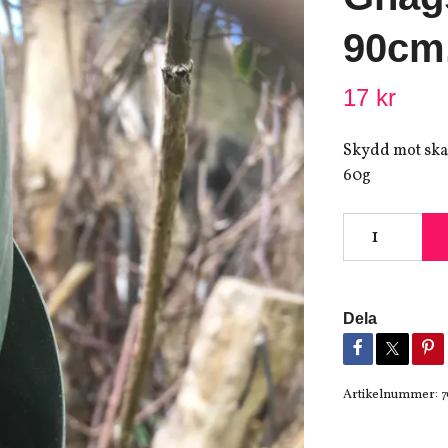
90cm,
17 kr
Skydd mot skade
60g
Dela
Artikelnummer:
7