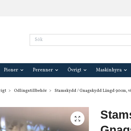
Pioner
Perenner
Övrigt
Maskinhyra
igt
Odlingstillbehör
Stamskydd / Gnagskydd Längd 90cm, vik
Stam
Gnag