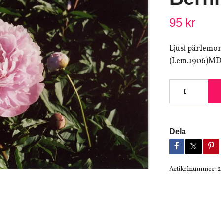
95 kr
Ljust pärlemorr
(Lem.1906)MDH
Dela
Artikelnummer:
2