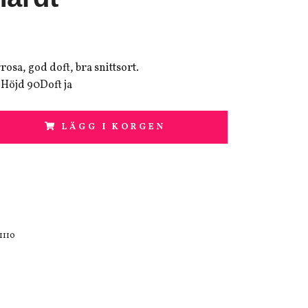
osa, god doft, bra snittsort.
öjd 90Doft ja
LÄGG I KORGEN
1110