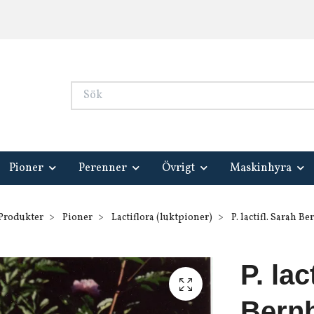
Pioner
Perenner
Övrigt
Maskinhyra
Produkter
Pioner
Lactiflora (luktpioner)
P. lactifl. Sarah B
P. lac
Bern