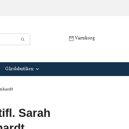
Varukorg
Gårdsbutiken
ernhardt
tifl. Sarah
hardt