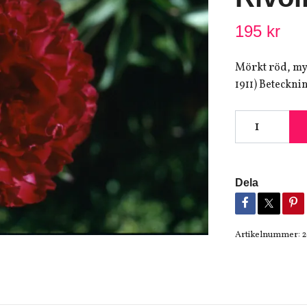
195 kr
Mörkt röd, myc
1911) Beteckni
Dela
Artikelnummer: