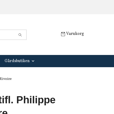
Varukorg
Gårdsbutiken
 Rivoire
tifl. Philippe
re