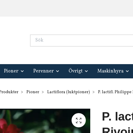
Pioner
Perenner
Övrigt
Maskinhyra
Produkter
Pioner
Lactiflora (luktpioner)
P. lactifl. Philippe
P. lac
Rivoi