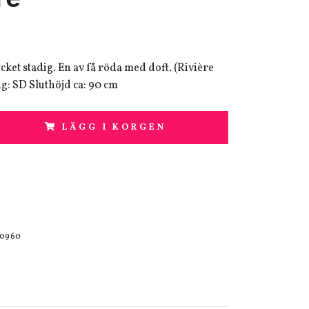
ket stadig. En av få röda med doft. (Rivière
ng: SD Sluthöjd ca: 90 cm
LÄGG I KORGEN
20960