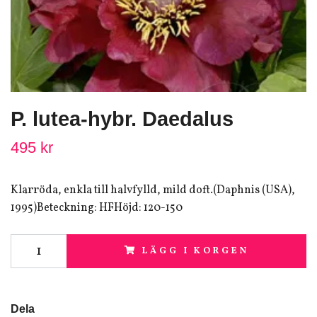
P. lutea-hybr. Daedalus
495 kr
Klarröda, enkla till halvfylld, mild doft.(Daphnis (USA),
1995)Beteckning: HFHöjd: 120-150
LÄGG I KORGEN
Dela