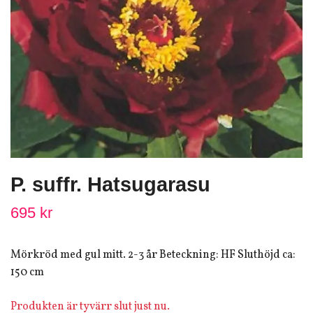
P. suffr. Hatsugarasu
695 kr
Mörkröd med gul mitt. 2-3 år Beteckning: HF Sluthöjd ca:
150 cm
Produkten är tyvärr slut just nu.