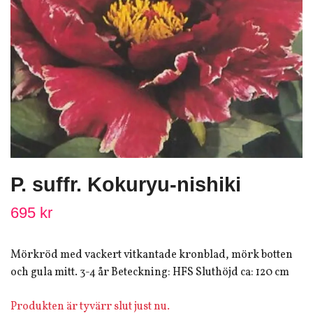
P. suffr. Kokuryu-nishiki
695 kr
Mörkröd med vackert vitkantade kronblad, mörk botten
och gula mitt. 3-4 år Beteckning: HFS Sluthöjd ca: 120 cm
Produkten är tyvärr slut just nu.